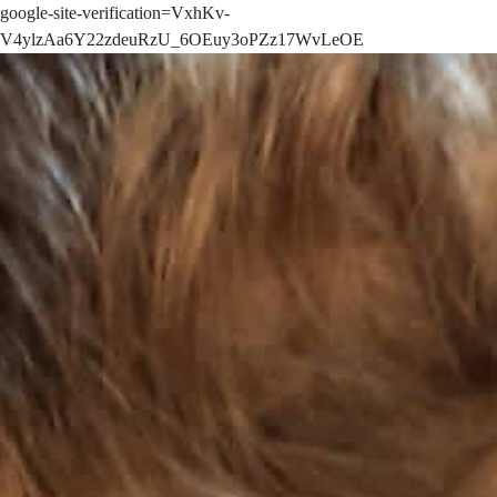
google-site-verification=VxhKv-
V4ylzAa6Y22zdeuRzU_6OEuy3oPZz17WvLeOE