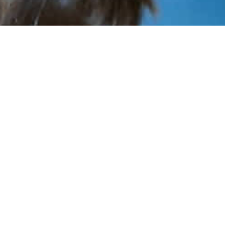
A valência da Creche recebe crianças desde
os 4 meses até aos 3 anos de idade.
É formada por 4 salas (desde berçário até 3
anos).
Cada sala tem como responsável uma
Educadora de Infância e uma A.A.E.
A Creche tem como objetivos: consolidar o
desenvolvimento motor, promover a
linguagem oral e o desenvolvimento