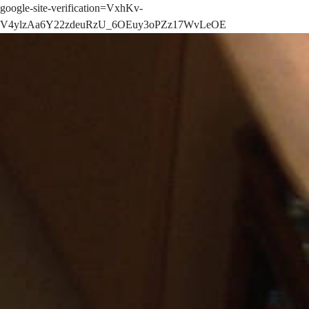
google-site-verification=VxhKv-
V4ylzAa6Y22zdeuRzU_6OEuy3oPZz17WvLeOE